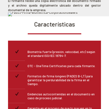
El firmante recibe una copia electrónica del documento firmado
y el archivo queda digitalmente ubicado dentro del gestor
documental de la empresa.
Características
Biometría fuerte (presión, velocidad, etc) según
el standard ISO/IEC 19794-7.
OTC - OneTime Certificates para cada firmante.
Formatos de firma longevo (PADES B-LT) para
garantizar la perdurabilidad de la firma en el
tiempo.
Evidencias autocontenidas en el documento en
caso de proceso judicial.
Garantía en el proceso de que lo que ves es lo