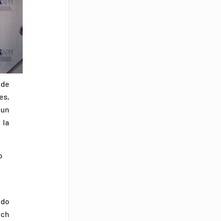
 de
es,
 un
 la
o
ado
ech