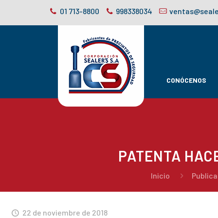
01 713-8800
998338034
ventas@seale
CONÓCENOS
PATENTA HAC
Inicio
Public
22 de noviembre de 2018