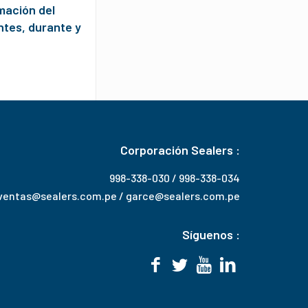
mación del
ntes, durante y
Corporación Sealers :
998-338-030 / 998-338-034
ventas@sealers.com.pe / garce@sealers.com.pe
Síguenos :