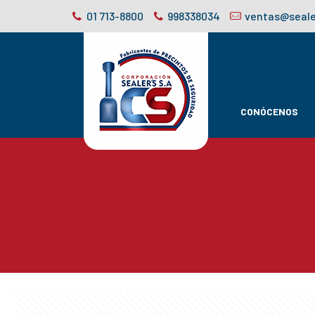
01 713-8800
998338034
ventas@seale
CONÓCENOS